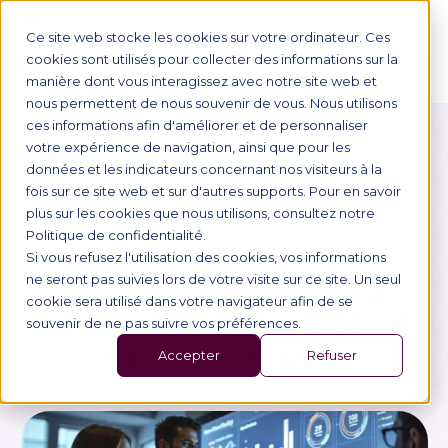
NOUS CONTACTER
ESPACE ENTREPRISE
Ce site web stocke les cookies sur votre ordinateur. Ces
cookies sont utilisés pour collecter des informations sur la
manière dont vous interagissez avec notre site web et
nous permettent de nous souvenir de vous. Nous utilisons
ces informations afin d'améliorer et de personnaliser
votre expérience de navigation, ainsi que pour les
Retour
données et les indicateurs concernant nos visiteurs à la
Métiers
fois sur ce site web et sur d'autres supports. Pour en savoir
plus sur les cookies que nous utilisons, consultez notre
Politique de confidentialité.
LE GUIDE POUR
Si vous refusez l'utilisation des cookies, vos informations
DEVENIR BUSINESS
ne seront pas suivies lors de votre visite sur ce site. Un seul
cookie sera utilisé dans votre navigateur afin de se
DEVELOPER EN ÉCOLE
souvenir de ne pas suivre vos préférences.
DE COMMERCE
Accepter
Refuser