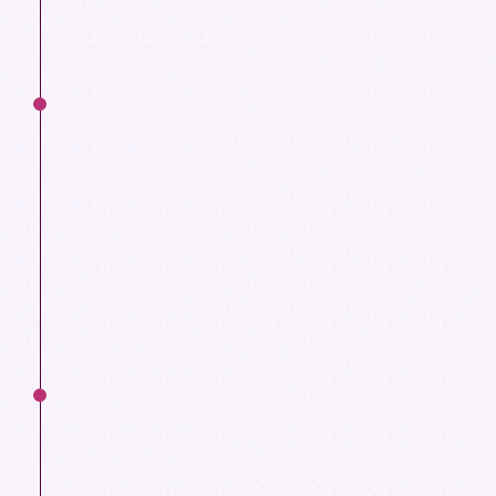
froid)
ÉTAPE 2
Le plus tôt possible après avoir reçu votre lettre
d'acceptation
Budget de votre nouvelle vie en France
Commencez à chercher un logement
Vérifiez que vos documents d'identité
(passeport/carte d'identité) seront valides
pendant votre séjour en France
ÉTAPE 3
1 semaine avant le départ
Scannez tous vos documents importants et