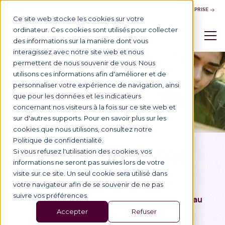
NOUS CONTACTER
ESPACE ENTREPRISE
Ce site web stocke les cookies sur votre
ordinateur. Ces cookies sont utilisés pour collecter
des informations sur la manière dont vous
interagissez avec notre site web et nous
permettent de nous souvenir de vous. Nous
utilisons ces informations afin d'améliorer et de
personnaliser votre expérience de navigation, ainsi
que pour les données et les indicateurs
concernant nos visiteurs à la fois sur ce site web et
sur d'autres supports. Pour en savoir plus sur les
cookies que nous utilisons, consultez notre
Politique de confidentialité.
PRÉPAREZ VOTRE
Si vous refusez l'utilisation des cookies, vos
informations ne seront pas suivies lors de votre
SÉJOUR
visite sur ce site. Un seul cookie sera utilisé dans
votre navigateur afin de se souvenir de ne pas
suivre vos préférences.
Vous vous demandez comment préparer au
mieux vos études en France ?
Accepter
Refuser