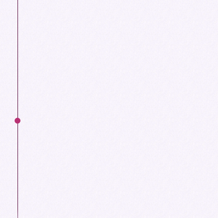
sauvegardez-les dans un endroit auquel
vous pourrez facilement accéder une fois
en France
Contactez votre propriétaire (si
applicable)
Vérifiez auprès de notre
service Relations
Internationales
comment ils peuvent vous
accueillir à votre arrivée
ÉTAPE 4
À votre arrivée
Participez au programme d'orientation
"Welcome Days" des étudiants de BSB
avant le début des cours et obtenez toutes
les informations importantes dont vous
avez besoin pour vous installer en toute
sérénité.