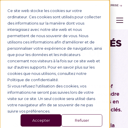
NOUS CONTACTER
ESPACE ENTREPRISE
Ce site web stocke les cookies sur votre
ordinateur. Ces cookies sont utilisés pour collecter
des informations sur la manière dont vous
interagissez avec notre site web et nous
permettent de nous souvenir de vous. Nous
MASTÈRES SPÉCIALISÉS
utilisons ces informations afin d'améliorer et de
personnaliser votre expérience de navigation, ainsi
ET MASTERS OF
que pour les données et les indicateurs
SCIENCE
concernant nos visiteurs à la fois sur ce site web et
sur d'autres supports. Pour en savoir plus sur les
cookies que nous utilisons, consultez notre
Politique de confidentialité.
Les Mastères spécialisés et Masters of
Si vous refusez l'utilisation des cookies, vos
informations ne seront pas suivies lors de votre
Science de BSB sont conçus pour répondre
visite sur ce site. Un seul cookie sera utilisé dans
aux
besoins spécifiques des entreprises
en
votre navigateur afin de se souvenir de ne pas
formant des experts dans des domaines clés
.
suivre vos préférences.
Accepter
Refuser
Que vous aspiriez à une carrière dans la