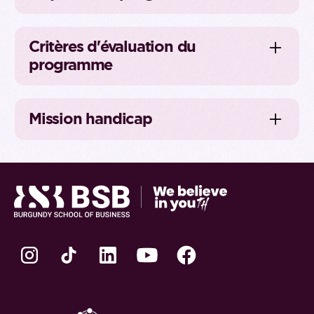
Critères d'évaluation du
programme
Mission handicap
Notre école est accessible aux personnes
handicapées. BSB accorde une attention
particulière à l'égalité des chances, en
favorisant l'inclusion et l'accessibilité de tous
les étudiants.
Nous proposons un accompagnement adapté
au profil de chaque étudiant : aménagement
des cours et des examens, préparation d'un
semestre international, aide à la recherche de