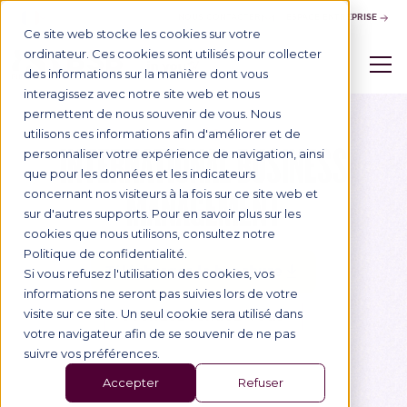
NOUS CONTACTER
ESPACE ENTREPRISE
Ce site web stocke les cookies sur votre
ordinateur. Ces cookies sont utilisés pour collecter
des informations sur la manière dont vous
interagissez avec notre site web et nous
permettent de nous souvenir de vous. Nous
Master of Science
utilisons ces informations afin d'améliorer et de
INTERNATIONAL BUSINESS
personnaliser votre expérience de navigation, ainsi
que pour les données et les indicateurs
MANAGEMENT
concernant nos visiteurs à la fois sur ce site web et
sur d'autres supports. Pour en savoir plus sur les
cookies que nous utilisons, consultez notre
Politique de confidentialité.
Télécharger la brochure
Si vous refusez l'utilisation des cookies, vos
informations ne seront pas suivies lors de votre
visite sur ce site. Un seul cookie sera utilisé dans
Prendez rendez-vous
votre navigateur afin de se souvenir de ne pas
suivre vos préférences.
Accepter
Refuser