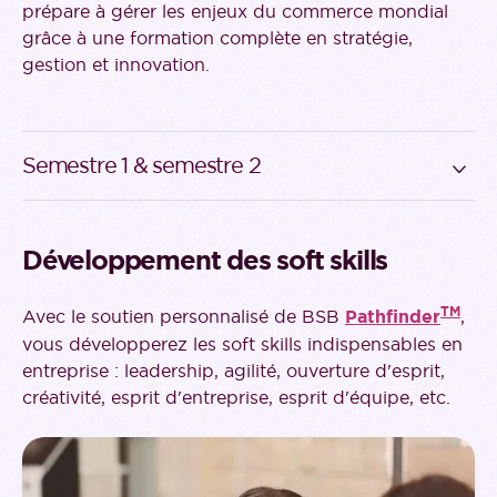
prépare à gérer les enjeux du commerce mondial
grâce à une formation complète en stratégie,
gestion et innovation.
Semestre 1 & semestre 2
Global supply chain and risk management
Research and consultancy methods
Développement des soft skills
International business law
International negotiation and sales
TM
Avec le soutien personnalisé de BSB
Pathfinder
,
Management of international projects
vous développerez les soft skills indispensables en
Sustainable business development
entreprise : leadership, agilité, ouverture d'esprit,
créativité, esprit d'entreprise, esprit d'équipe, etc.
Entrepreneurship and Venture
Business game
Doing business in... Country analysis
Corporate governance