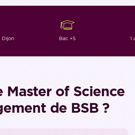
à Dijon
Bac +5
1 
e Master of Science
gement de BSB ?