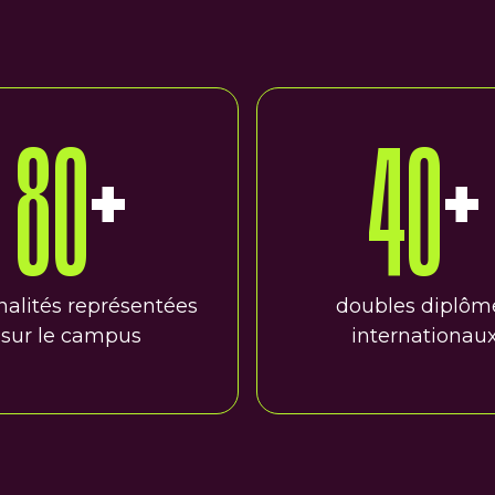
80
+
40
+
nalités représentées
doubles diplôm
sur le campus
internationau