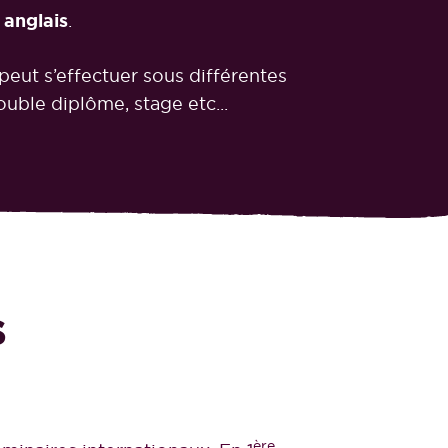
anglais
.
e peut s’effectuer sous différentes
uble diplôme, stage etc...
s
ère