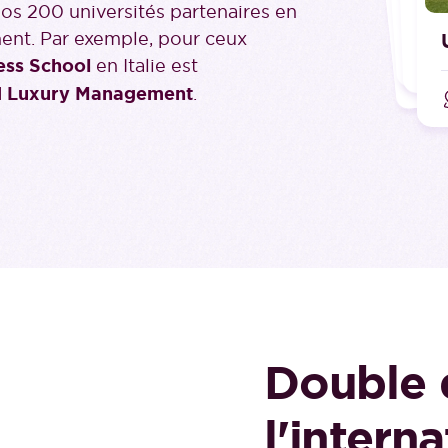
Hong-
Sun 
Mü
os 200 universités partenaires en
McGil
ment. Par exemple, pour ceux
C
ess School
en Italie est
C
d Luxury Management
.
Double 
l'intern