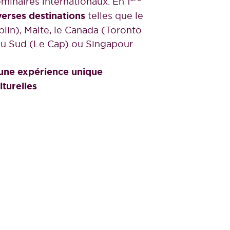
minaires internationaux. En 1
verses destinations
telles que le
lin), Malte, le Canada (Toronto
 du Sud (Le Cap) ou Singapour.
i une expérience unique
turelles
.