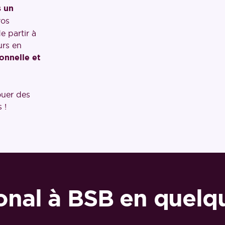
 un
vos
e partir à
urs en
ionnelle et
ouer des
 !
ional à BSB en quelqu