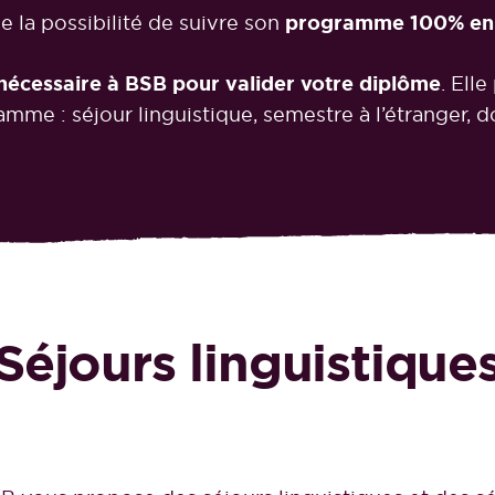
e la possibilité de suivre son
programme 100% en 
 nécessaire à BSB pour valider votre diplôme
. Ell
mme : séjour linguistique, semestre à l’étranger, do
Séjours linguistique