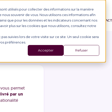
ont utilisés pour collecter des informations sur la manière
nous souvenir de vous. Nous utilisons ces informations afin
ainsi que pour les données et les indicateurs concernant nos
ONS
L'ÉCOLE
ALTERNANCE
ÉVÉNEMENTS
AC
 savoir plus sur les cookies que nous utilisons, consultez notre
 pas suivies lors de votre visite sur ce site. Un seul cookie sera
 vos préférences.
Accepter
Refuser
ÉTUDIANTS FRANÇAIS
ADMISSIONS
 parcours,
quatre principales voies d’admission existen
oncours BCE
, le
concours Passerelle
ou le
concours BS
i vous permet
livré par un
ationalité