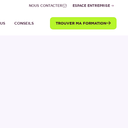
NOUS CONTACTER
ESPACE ENTREPRISE
TROUVER MA FORMATION
TUS
CONSEILS
t pour intégrer BSB
:
Parcoursup
, le
B
.