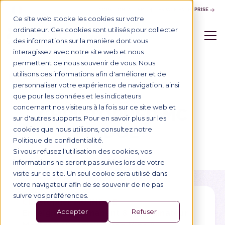
NOUS CONTACTER
ESPACE ENTREPRISE
Ce site web stocke les cookies sur votre
ordinateur. Ces cookies sont utilisés pour collecter
des informations sur la manière dont vous
interagissez avec notre site web et nous
permettent de nous souvenir de vous. Nous
utilisons ces informations afin d'améliorer et de
Annuaire
personnaliser votre expérience de navigation, ainsi
que pour les données et les indicateurs
ANNUAIRE DES PROFESSEURS
concernant nos visiteurs à la fois sur ce site web et
CHRISTOPHER MC
sur d'autres supports. Pour en savoir plus sur les
INDOE
cookies que nous utilisons, consultez notre
Politique de confidentialité.
Si vous refusez l'utilisation des cookies, vos
informations ne seront pas suivies lors de votre
visite sur ce site. Un seul cookie sera utilisé dans
votre navigateur afin de se souvenir de ne pas
suivre vos préférences.
Christopher MC INDOE
Enseignant permanent
&
Coordinateur
Accepter
Refuser