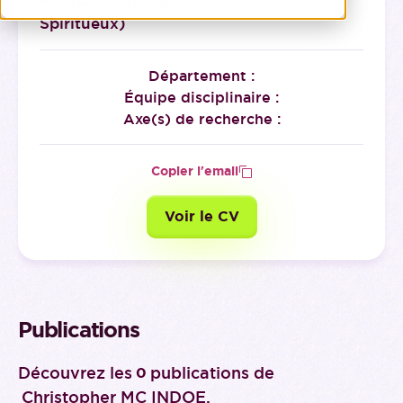
Master 2 (Spécialisation Vins &
Spiritueux)
Département :
Équipe disciplinaire :
Axe(s) de recherche :
Copier l'email
Voir le CV
Publications
Découvrez les
publications de
0
Christopher MC INDOE
.