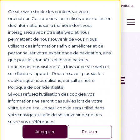
NOUS CONTACTER
ESPACE ENTREPRISE
Ce site web stocke les cookies sur votre
ordinateur. Ces cookies sont utilisés pour collecter
des informations sur la manière dont vous
interagissez avec notre site web et nous
permettent de nous souvenir de vous. Nous
utilisons ces informations afin d'améliorer et de
Blog
4/2/2026
International
personnaliser votre expérience de navigation, ainsi
que pour les données et les indicateurs
BSB ACCÉLÈRE LE
concernant nos visiteurs à la fois sur ce site web et
sur d'autres supports. Pour en savoir plus sur les
DÉVELOPPEMENT DE
cookies que nous utilisons, consultez notre
PARTENARIATS
Politique de confidentialité.
Si vous refusez l'utilisation des cookies, vos
ACADÉMIQUES
informations ne seront pas suivies lors de votre
visite sur ce site. Un seul cookie sera utilisé dans
INTERNATIONAUX
votre navigateur afin de se souvenir de ne pas
D’EXCELLENCE
suivre vos préférences.
Accepter
Refuser