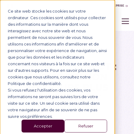
NOUS CONTACTER
ESPACE ENTREPRISE
Ce site web stocke les cookies sur votre
ordinateur. Ces cookies sont utilisés pour collecter
des informations sur la manière dont vous
interagissez avec notre site web et nous
permettent de nous souvenir de vous. Nous
utilisons ces informations afin d'améliorer et de
Blog
13/12/2024
Vie de l'École
personnaliser votre expérience de navigation, ainsi
que pour les données et les indicateurs
BSB (RE)CONNECT :
concernant nos visiteurs à la fois sur ce site web et
sur d'autres supports. Pour en savoir plus sur les
UNE 4E ÉDITION
cookies que nous utilisons, consultez notre
TOUJOURS PLUS
Politique de confidentialité.
Si vous refusez l'utilisation des cookies, vos
INCLUSIVE ET
informations ne seront pas suivies lors de votre
visite sur ce site. Un seul cookie sera utilisé dans
INNOVANTE
votre navigateur afin de se souvenir de ne pas
suivre vos préférences.
Accepter
Refuser