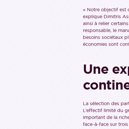
« Notre objectif est
explique Dimitris 
ainsi à relier certa
responsable, le manag
besoins sociétaux pl
économies sont conf
Une ex
contin
La sélection des part
L’effectif limité du 
important de la rich
face-à-face sur troi