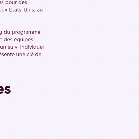
es pour des
aux Etats-Unis, au
ong du programme,
ec des équipes
un suivi individuel
sente une clé de
es