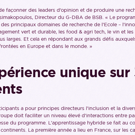
 de façonner des leaders d’opinion et de produire une rec
Assimakopoulos, Directeur du G-DBA de BSB. « Le progra
ins des principaux domaines de recherche de l’Ecole – l’in
ement vert et durable, les food & agri tech, le vin et les
us larges. Et cela en répondant aux grands défis auxquel
rontées en Europe et dans le monde. »
périence unique sur
ents
icipants a pour principes directeurs l’inclusion et la divers
groupe doit faciliter un niveau élevé d’interactions entre pa
esse du programme. L’apprentissage hybride se fait au cou
s continents. La première année a lieu en France, sur les