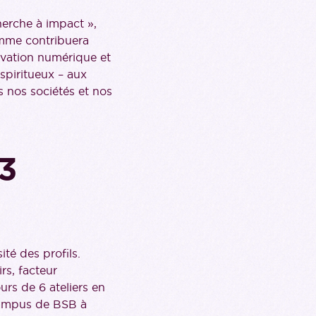
herche à impact »,
mme contribuera
novation numérique et
 spiritueux – aux
s nos sociétés et nos
 3
ité des profils.
irs, facteur
rs de 6 ateliers en
 campus de BSB à