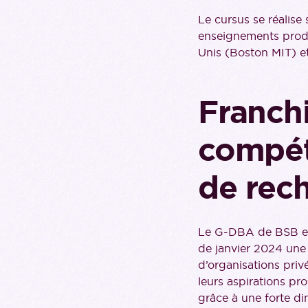
Le cursus se réalis
enseignements prodi
Unis (Boston MIT) et
Franch
compét
de rec
Le G-DBA de BSB est
de janvier 2024 une 
d’organisations priv
leurs aspirations pro
grâce à une forte d