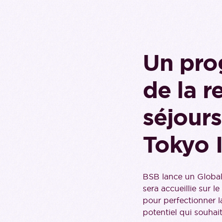
Un pro
de la r
séjours
Tokyo I
BSB lance un Global
sera accueillie sur 
pour perfectionner la
potentiel qui souhai