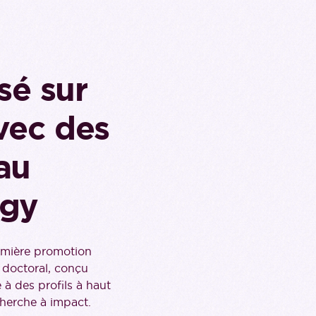
sé sur
vec des
au
ogy
emière promotion
 doctoral, conçu
 à des profils à haut
cherche à impact.