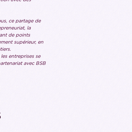
us, ce partage de
preneuriat, la
tant de points
ement supérieur, en
iers.
les entreprises se
partenariat avec BSB
s