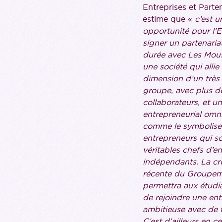
Entreprises et Parte
estime que «
c’est u
opportunité pour l’E
signer un partenaria
durée avec Les Mous
une société qui allie 
dimension d’un très
groupe, avec plus d
collaborateurs, et un
entrepreneurial omn
comme le symbolise
entrepreneurs qui s
véritables chefs d’en
indépendants. La cr
récente du Groupe
permettra aux étudi
de rejoindre une ent
ambitieuse avec de f
C’est d’ailleurs en 