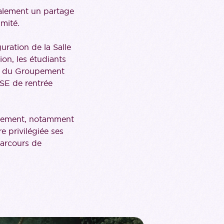
galement un partage
imité
.
uration de la Salle
on, les étudiants
in du Groupement
SE de rentrée
oupement, notamment
e privilégiée ses
parcours de