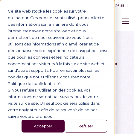
NOUS CONTACTER
ESPACE ENTREPRISE
Ce site web stocke les cookies sur votre
ordinateur. Ces cookies sont utilisés pour collecter
des informations sur la manière dont vous
interagissez avec notre site web et nous
permettent de nous souvenir de vous. Nous
utilisons ces informations afin d'améliorer et de
Blog
19/3/2024
Alumni
personnaliser votre expérience de navigation, ainsi
que pour les données et les indicateurs
UN VIE À BON PORT
concernant nos visiteurs à la fois sur ce site web et
sur d'autres supports. Pour en savoir plus sur les
POUR UN JEUNE
cookies que nous utilisons, consultez notre
DIPLÔMÉ DE BSB
Politique de confidentialité.
Si vous refusez l'utilisation des cookies, vos
informations ne seront pas suivies lors de votre
visite sur ce site. Un seul cookie sera utilisé dans
votre navigateur afin de se souvenir de ne pas
suivre vos préférences.
Accepter
Refuser