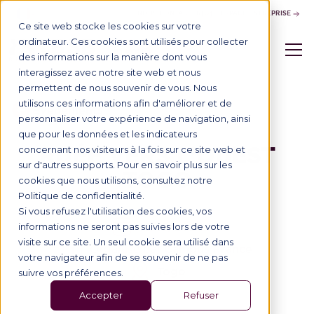
NOUS CONTACTER
ESPACE ENTREPRISE
Ce site web stocke les cookies sur votre
ordinateur. Ces cookies sont utilisés pour collecter
des informations sur la manière dont vous
interagissez avec notre site web et nous
permettent de nous souvenir de vous. Nous
utilisons ces informations afin d'améliorer et de
Événements
personnaliser votre expérience de navigation, ainsi
que pour les données et les indicateurs
RUÉE VERS L’OUEST
concernant nos visiteurs à la fois sur ce site web et
sur d'autres supports. Pour en savoir plus sur les
TOGO
cookies que nous utilisons, consultez notre
Politique de confidentialité.
Si vous refusez l'utilisation des cookies, vos
10/10/2024
informations ne seront pas suivies lors de votre
visite sur ce site. Un seul cookie sera utilisé dans
Campus France
Organisé par
votre navigateur afin de se souvenir de ne pas
Togo
suivre vos préférences.
Accepter
Refuser