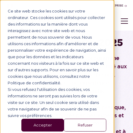
NOUS CONTACTER
ESPACE ENTREPRISE
Ce site web stocke les cookies sur votre
ordinateur. Ces cookies sont utilisés pour collecter
des informations sur la manière dont vous
interagissez avec notre site web et nous
permettent de nous souvenir de vous. Nous
WINTER SCHOOL 2025
utilisons ces informations afin d'améliorer et de
personnaliser votre expérience de navigation, ainsi
que pour les données et les indicateurs
Notre Winter School est un
programme
concernant nos visiteurs à la fois sur ce site web et
d'ateliers immersifs et innovants
, destiné aux
sur d'autres supports. Pour en savoir plus sur les
étudiants curieux et ouverts d'esprit,
cookies que nous utilisons, consultez notre
souhaitant vivre une
expérience
Politique de confidentialité.
Si vous refusez l'utilisation des cookies, vos
internationale enrichissante
.
informations ne seront pas suivies lors de votre
visite sur ce site. Un seul cookie sera utilisé dans
Ce programme offre une approche pratique,
votre navigateur afin de se souvenir de ne pas
avec des ateliers animés par des experts et
suivre vos préférences.
des projets concrets qui invitent les
Accepter
Refuser
participants à développer leur créativité et à