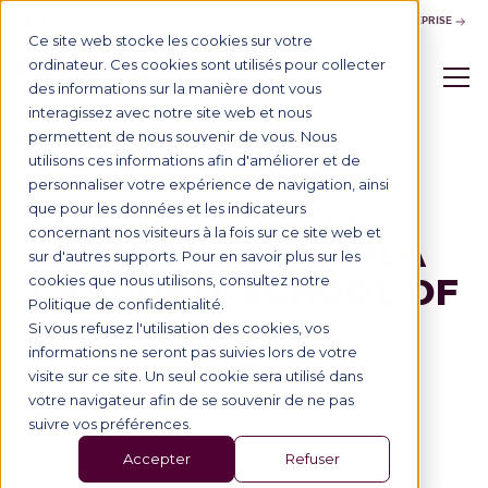
NOUS CONTACTER
ESPACE ENTREPRISE
Ce site web stocke les cookies sur votre
ordinateur. Ces cookies sont utilisés pour collecter
des informations sur la manière dont vous
interagissez avec notre site web et nous
permettent de nous souvenir de vous. Nous
Tous nos partenaires
utilisons ces informations afin d'améliorer et de
personnaliser votre expérience de navigation, ainsi
que pour les données et les indicateurs
NOS UNIVERSITÉS PARTENAIRES
concernant nos visiteurs à la fois sur ce site web et
ATENEO DE MANILA
sur d'autres supports. Pour en savoir plus sur les
GRADUATE SCHOOL OF
cookies que nous utilisons, consultez notre
Politique de confidentialité.
BUSINESS
Si vous refusez l'utilisation des cookies, vos
informations ne seront pas suivies lors de votre
visite sur ce site. Un seul cookie sera utilisé dans
votre navigateur afin de se souvenir de ne pas
suivre vos préférences.
Accepter
Refuser