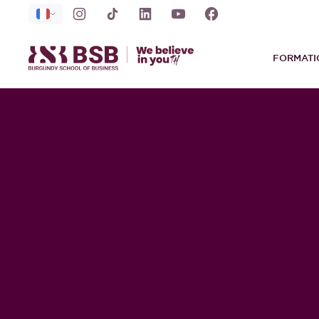
FORMATI
JUSQU'À 300
OFFERTS
Pour démarrer ta nouvelle vie grace au Welcome