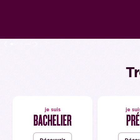
T
je suis
je sui
BACHELIER
PRÉ