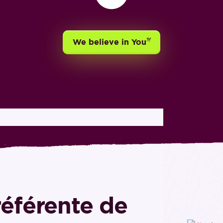
TH
We believe in You
référente de