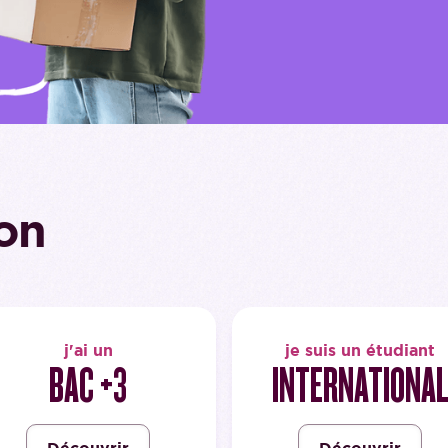
on
j'ai un
je suis un étudiant
BAC +3
INTERNATIONA