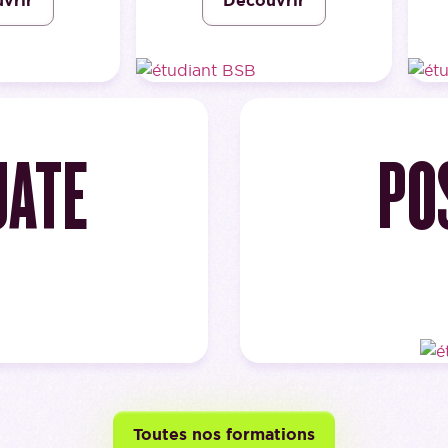
vrir
Découvrir
UATE
PO
Toutes nos formations