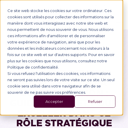
NOUS CONTACTER
ESPACE ENTREPRISE
Ce site web stocke les cookies sur votre ordinateur. Ces
cookies sont utilisés pour collecter des informations sur la
manière dont vous interagissez avec notre site web et
nous permettent de nous souvenir de vous. Nous utilisons
ces informations afin d'améliorer et de personnaliser
votre expérience de navigation, ainsi que pour les
Retour
données et les indicateurs concernant nos visiteurs à la
Métiers
fois sur ce site web et sur d'autres supports. Pour en savoir
plus sur les cookies que nous utilisons, consultez notre
Politique de confidentialité.
COMMENT DEVENIR
Si vous refusez l'utilisation des cookies, vos informations
DIRECTEUR DE LA
ne seront pas suivies lors de votre visite sur ce site. Un seul
cookie sera utilisé dans votre navigateur afin de se
COMMUNICATION :
souvenir de ne pas suivre vos préférences.
GUIDE COMPLET POUR
Accepter
Refuser
EXCELLER DANS CE
RÔLE STRATÉGIQUE