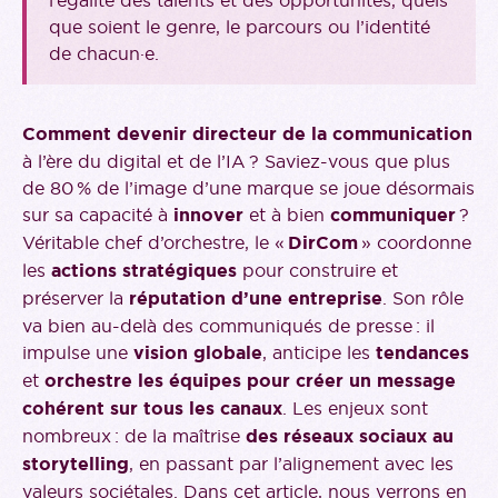
l’égalité des talents et des opportunités, quels
que soient le genre, le parcours ou l’identité
de chacun·e.
Comment devenir directeur de la communication
à l’ère du digital et de l’IA ? Saviez-vous que plus
de 80 % de l’image d’une marque se joue désormais
sur sa capacité à
innover
et à bien
communiquer
?
Véritable chef d’orchestre, le «
DirCom
» coordonne
les
actions stratégiques
pour construire et
préserver la
réputation d’une entreprise
. Son rôle
va bien au-delà des communiqués de presse : il
impulse une
vision globale
, anticipe les
tendances
et
orchestre les équipes pour créer un message
cohérent sur tous les canaux
. Les enjeux sont
nombreux : de la maîtrise
des réseaux sociaux au
storytelling
, en passant par l’alignement avec les
valeurs sociétales. Dans cet article, nous verrons en