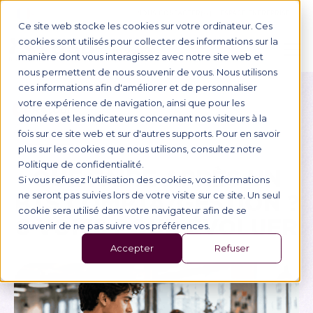
NOUS CONTACTER
ESPACE ENTREPRISE
Ce site web stocke les cookies sur votre ordinateur. Ces
cookies sont utilisés pour collecter des informations sur la
manière dont vous interagissez avec notre site web et
nous permettent de nous souvenir de vous. Nous utilisons
ces informations afin d'améliorer et de personnaliser
votre expérience de navigation, ainsi que pour les
Retour
données et les indicateurs concernant nos visiteurs à la
Orientation
fois sur ce site web et sur d'autres supports. Pour en savoir
plus sur les cookies que nous utilisons, consultez notre
Politique de confidentialité.
QUE FAIRE APRÈS UN
Si vous refusez l'utilisation des cookies, vos informations
BTS COMPTA/GESTION ?
ne seront pas suivies lors de votre visite sur ce site. Un seul
cookie sera utilisé dans votre navigateur afin de se
6 VOIES POUR ÉVOLUER
souvenir de ne pas suivre vos préférences.
Accepter
Refuser