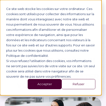
NOUS CONTACTER
ESPACE ENTREPRISE
Ce site web stocke les cookies sur votre ordinateur. Ces
cookies sont utilisés pour collecter des informations sur la
manière dont vous interagissez avec notre site web et
nous permettent de nous souvenir de vous. Nous utilisons
ces informations afin d'améliorer et de personnaliser
votre expérience de navigation, ainsi que pour les
Retour
données et les indicateurs concernant nos visiteurs à la
Orientation
fois sur ce site web et sur d'autres supports. Pour en savoir
plus sur les cookies que nous utilisons, consultez notre
Politique de confidentialité.
QUE FAIRE APRÈS UN
Si vous refusez l'utilisation des cookies, vos informations
BTS BANQUE ? LES
ne seront pas suivies lors de votre visite sur ce site. Un seul
cookie sera utilisé dans votre navigateur afin de se
PISTES POUR BOOSTER
souvenir de ne pas suivre vos préférences.
VOTRE PARCOURS
Accepter
Refuser