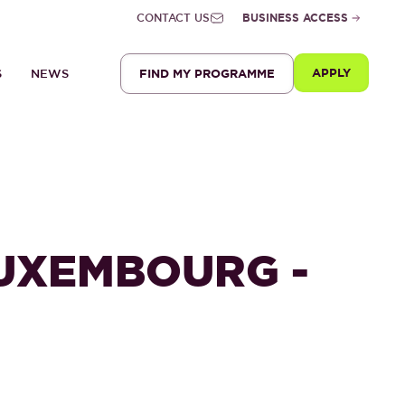
CONTACT US
BUSINESS ACCESS
APPLY
FIND MY PROGRAMME
S
NEWS
UXEMBOURG -