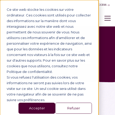
CONTACT US
BUSINESS ACCESS
Ce site web stocke les cookies sur votre
ordinateur. Ces cookies sont utilisés pour collecter
des informations sur la manière dont vous
interagissez avec notre site web et nous
permettent de nous souvenir de vous. Nous
utilisons ces informations afin d'améliorer et de
personnaliser votre expérience de navigation, ainsi
FIND MY
que pour les données et les indicateurs
concernant nos visiteurs à la fois sur ce site web et
PROGRAMME
sur d'autres supports. Pour en savoir plus sur les
cookies que nous utilisons, consultez notre
Politique de confidentialité.
Si vous refusez l'utilisation des cookies, vos
informations ne seront pas suivies lors de votre
visite sur ce site. Un seul cookie sera utilisé dans
0
votre navigateur afin de se souvenir de ne pas
program(s)
suivre vos préférences.
Reset filters
Accepter
Refuser