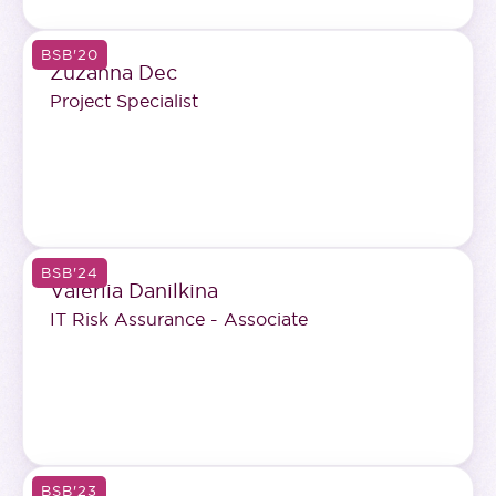
BSB'20
Zuzanna Dec
Project Specialist
BSB'24
Valeriia Danilkina
IT Risk Assurance - Associate
BSB'23