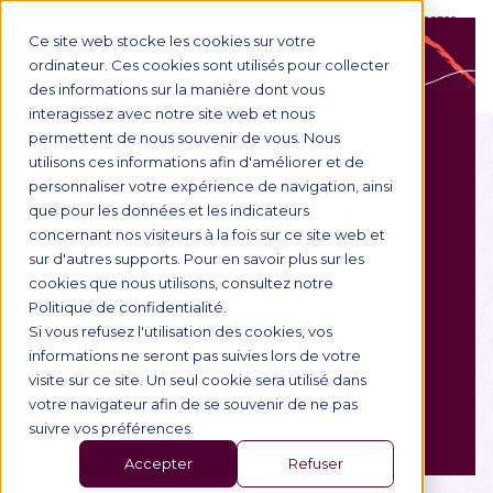
CONTACT US
BUSINESS ACCESS
Ce site web stocke les cookies sur votre
ordinateur. Ces cookies sont utilisés pour collecter
des informations sur la manière dont vous
interagissez avec notre site web et nous
permettent de nous souvenir de vous. Nous
utilisons ces informations afin d'améliorer et de
We are
personnaliser votre expérience de navigation, ainsi
que pour les données et les indicateurs
concernant nos visiteurs à la fois sur ce site web et
ALUMNI
sur d'autres supports. Pour en savoir plus sur les
cookies que nous utilisons, consultez notre
Politique de confidentialité.
Discover the career paths of a selection of BSB
Si vous refusez l'utilisation des cookies, vos
alumni.
informations ne seront pas suivies lors de votre
visite sur ce site. Un seul cookie sera utilisé dans
votre navigateur afin de se souvenir de ne pas
suivre vos préférences.
Réinitialiser
Accepter
Refuser