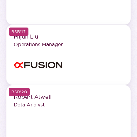
BSB'17
Mijun Liu
Operations Manager
BSB'20
Robert Atwell
Data Analyst