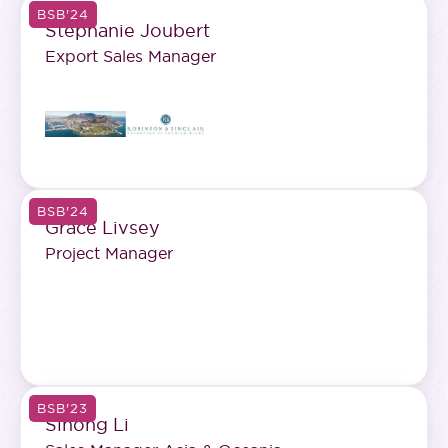
BSB'24
Stéphanie Joubert
Export Sales Manager
BSB'24
Grace Livsey
Project Manager
BSB'23
Sihong Li