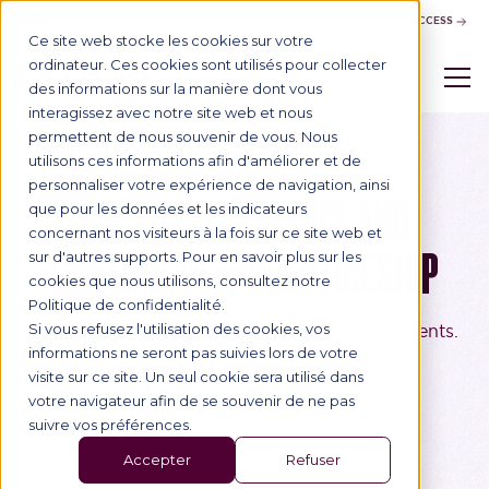
CONTACT US
BUSINESS ACCESS
Ce site web stocke les cookies sur votre
ordinateur. Ces cookies sont utilisés pour collecter
des informations sur la manière dont vous
interagissez avec notre site web et nous
permettent de nous souvenir de vous. Nous
utilisons ces informations afin d'améliorer et de
Master
personnaliser votre expérience de navigation, ainsi
CORPORATE FINANCE AND
que pour les données et les indicateurs
concernant nos visiteurs à la fois sur ce site web et
CONTROL IN APPRENTICESHIP
sur d'autres supports. Pour en savoir plus sur les
cookies que nous utilisons, consultez notre
Politique de confidentialité.
Si vous refusez l'utilisation des cookies, vos
This program is only available to French students.
informations ne seront pas suivies lors de votre
visite sur ce site. Un seul cookie sera utilisé dans
votre navigateur afin de se souvenir de ne pas
suivre vos préférences.
Accepter
Refuser