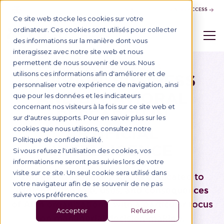
CONTACT US
BUSINESS ACCESS
Ce site web stocke les cookies sur votre
ordinateur. Ces cookies sont utilisés pour collecter
des informations sur la manière dont vous
interagissez avec notre site web et nous
permettent de nous souvenir de vous. Nous
OUR RESEARCH AXIS
utilisons ces informations afin d'améliorer et de
B2BRAIN: BUSINESS
personnaliser votre expérience de navigation, ainsi
AND BEHAVIORAL
que pour les données et les indicateurs
concernant nos visiteurs à la fois sur ce site web et
RESEARCH IN
sur d'autres supports. Pour en savoir plus sur les
ARTIFICIAL
cookies que nous utilisons, consultez notre
Politique de confidentialité.
INTELLIGENCE
Si vous refusez l'utilisation des cookies, vos
informations ne seront pas suivies lors de votre
visite sur ce site. Un seul cookie sera utilisé dans
This interdisciplinary Axis is dedicated to
votre navigateur afin de se souvenir de ne pas
exploring the role,
uses
, and
consequences
suivre vos préférences.
of
AI
in organizations, with a particular focus
Accepter
Refuser
on
managerial decision-making
.