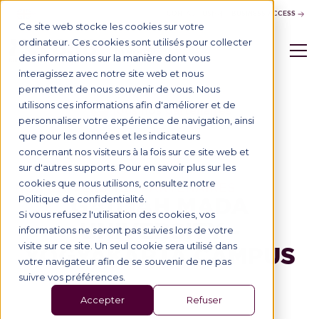
CONTACT US
BUSINESS ACCESS
Ce site web stocke les cookies sur votre
ordinateur. Ces cookies sont utilisés pour collecter
des informations sur la manière dont vous
interagissez avec notre site web et nous
permettent de nous souvenir de vous. Nous
utilisons ces informations afin d'améliorer et de
Tous nos partenaires
personnaliser votre expérience de navigation, ainsi
que pour les données et les indicateurs
concernant nos visiteurs à la fois sur ce site web et
sur d'autres supports. Pour en savoir plus sur les
cookies que nous utilisons, consultez notre
NOS UNIVERSITÉS PARTENAIRES
GADJAH MADA
Politique de confidentialité.
Si vous refusez l'utilisation des cookies, vos
UNIVERSITY -
informations ne seront pas suivies lors de votre
visite sur ce site. Un seul cookie sera utilisé dans
YOGYAKARTA CAMPUS
votre navigateur afin de se souvenir de ne pas
suivre vos préférences.
Accepter
Refuser