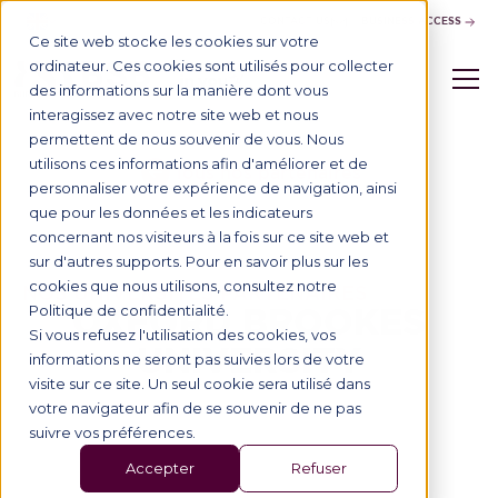
CONTACT US
BUSINESS ACCESS
Ce site web stocke les cookies sur votre
ordinateur. Ces cookies sont utilisés pour collecter
des informations sur la manière dont vous
interagissez avec notre site web et nous
permettent de nous souvenir de vous. Nous
utilisons ces informations afin d'améliorer et de
Tous nos partenaires
personnaliser votre expérience de navigation, ainsi
que pour les données et les indicateurs
concernant nos visiteurs à la fois sur ce site web et
sur d'autres supports. Pour en savoir plus sur les
cookies que nous utilisons, consultez notre
NOS UNIVERSITÉS PARTENAIRES
OXFORD BROOKES
Politique de confidentialité.
Si vous refusez l'utilisation des cookies, vos
UNIVERSITY
informations ne seront pas suivies lors de votre
visite sur ce site. Un seul cookie sera utilisé dans
votre navigateur afin de se souvenir de ne pas
suivre vos préférences.
Accepter
Refuser