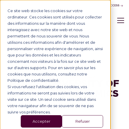
CONTACT US
BUSINESS ACCESS
Ce site web stocke les cookies sur votre
ordinateur. Ces cookies sont utilisés pour collecter
des informations sur la manière dont vous
interagissez avec notre site web et nous
permettent de nous souvenir de vous. Nous
utilisons ces informations afin d'améliorer et de
Tous nos partenaires
personnaliser votre expérience de navigation, ainsi
que pour les données et les indicateurs
concernant nos visiteurs à la fois sur ce site web et
sur d'autres supports. Pour en savoir plus sur les
cookies que nous utilisons, consultez notre
NOS UNIVERSITÉS PARTENAIRES
ROYAL UNIVERSITY OF
Politique de confidentialité.
Si vous refusez l'utilisation des cookies, vos
LAW AND ECONOMICS
informations ne seront pas suivies lors de votre
visite sur ce site. Un seul cookie sera utilisé dans
votre navigateur afin de se souvenir de ne pas
suivre vos préférences.
Accepter
Refuser