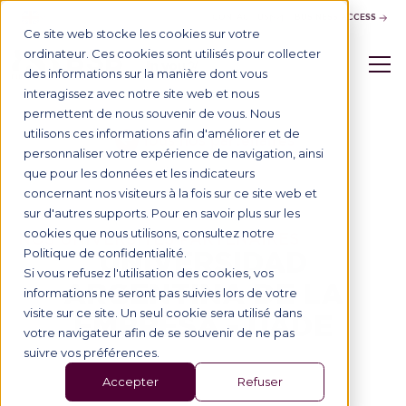
CONTACT US
BUSINESS ACCESS
Ce site web stocke les cookies sur votre
ordinateur. Ces cookies sont utilisés pour collecter
des informations sur la manière dont vous
interagissez avec notre site web et nous
permettent de nous souvenir de vous. Nous
utilisons ces informations afin d'améliorer et de
Tous nos partenaires
personnaliser votre expérience de navigation, ainsi
que pour les données et les indicateurs
concernant nos visiteurs à la fois sur ce site web et
sur d'autres supports. Pour en savoir plus sur les
cookies que nous utilisons, consultez notre
NOS UNIVERSITÉS PARTENAIRES
UNIVERSIDAD
Politique de confidentialité.
Si vous refusez l'utilisation des cookies, vos
ARGENTINA DE LA
informations ne seront pas suivies lors de votre
visite sur ce site. Un seul cookie sera utilisé dans
EMPRESA - UADE
votre navigateur afin de se souvenir de ne pas
suivre vos préférences.
Accepter
Refuser