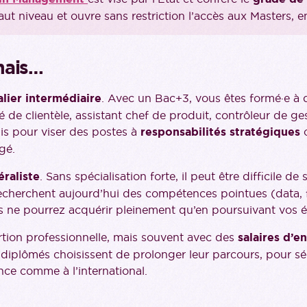
 niveau et ouvre sans restriction l’accès aux Masters, e
mais…
alier intermédiaire
. Avec un Bac+3, vous êtes formé·e à 
e clientèle, assistant chef de produit, contrôleur de ges
ais pour viser des postes à
responsabilités stratégiques
gé.
raliste
. Sans spécialisation forte, il peut être difficile
 recherchent aujourd’hui des compétences pointues (data, 
 ne pourrez acquérir pleinement qu’en poursuivant vos é
rtion professionnelle, mais souvent avec des
salaires d’e
iplômés choisissent de prolonger leur parcours, pour séc
ance comme à l’international.