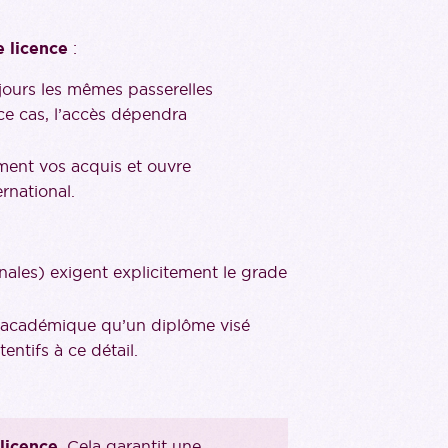
 licence
:
ujours les mêmes passerelles
ce cas, l’accès dépendra
ement vos acquis et ouvre
rnational.
onales) exigent explicitement le grade
s académique qu’un diplôme visé
entifs à ce détail.
licence
. Cela garantit une