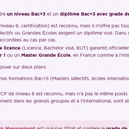
ntre
un niveau Bac+3
et un
diplôme Bac+3 avec grade de
iveau 6, certification) est reconnu, mais il n’offre pas to
lectifs ou Grandes Écoles exigent un diplôme visé. Dans 
accordées au cas par cas.
e licence
(Licence, Bachelor visé, BUT) garantit officiell
r 1
ou un
Master Grande École
, en France comme à l’inte
jouer sur deux plans :
ines formations Bac+5 (Masters sélectifs, écoles internati
NCP de niveau 6 est reconnu, mais n’a pas le même poid
ent dans les grands groupes et à l’international, sont att
 in Management
est visé par l’État et confère le
grade de 