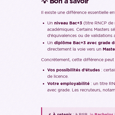
💡 Bon à savoir
Il existe une différence essentielle e
Un
niveau Bac+3
(titre RNCP de n
académiques. Certains Masters sé
d’équivalences ou de validations 
Un
diplôme Bac+3 avec grade d
directement la voie vers un
Maste
Concrètement, cette différence peut 
Vos possibilités d’études
: certa
de licence.
Votre employabilité
: un titre R
avec grade. Les recruteurs, notamm
📌
À retenir
: à BSB,
le
Bachelor